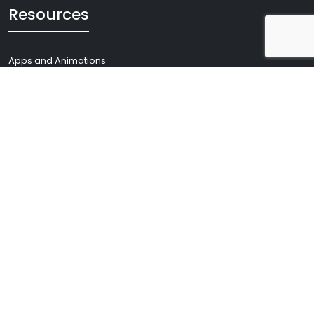
Resources
Apps and Animations
Brochures, Posters
Images
Infographics
Publications and Data
Scientific Digests
Videos
S'impliquer
Réservez votre visite
Science participative
Teacher's Program
For Scientists