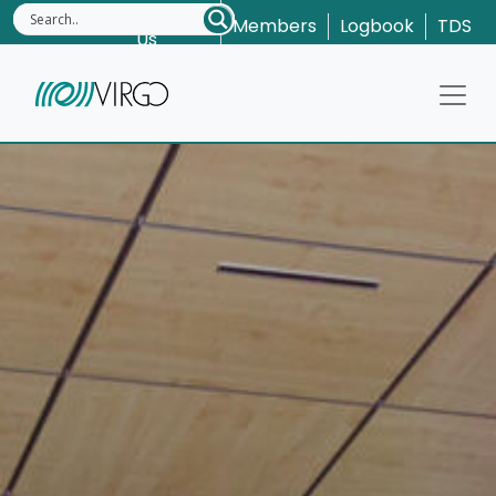
Contact
Members
Logbook
TDS
Us