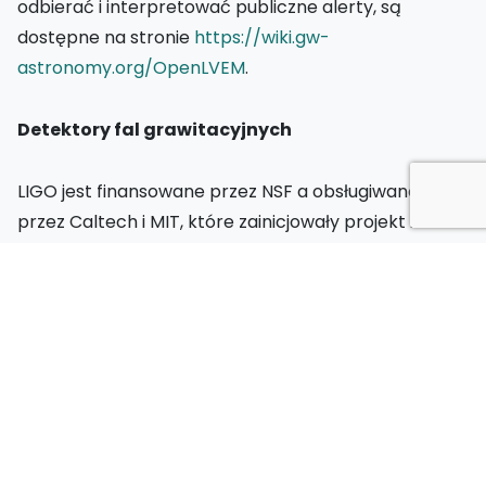
odbierać i interpretować publiczne alerty, są
dostępne na stronie
https://wiki.gw-
astronomy.org/OpenLVEM
.
Detektory fal grawitacyjnych
LIGO jest finansowane przez NSF a obsługiwane
przez Caltech i MIT, które zainicjowały projekt i
zbudowały obserwatoria. Wsparcie finansowe dla
projektu Advanced LIGO było koordynowane przez
NSF przy udziale Niemiec (Max Planck Society),
Wielkiej Brytanii (Science and Technology Facilities
Council) i Australii (Australian Research Council),
które wniosły znaczący wkład w projekt. Ponad 1600
naukowców z całego świata uczestniczy w projekcie
za pośrednictwem LIGO Scientific Collaboration,