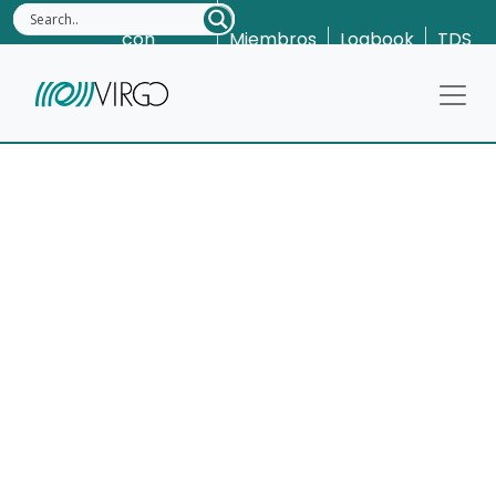
Contacta
con
Miembros
Logbook
TDS
nosotros