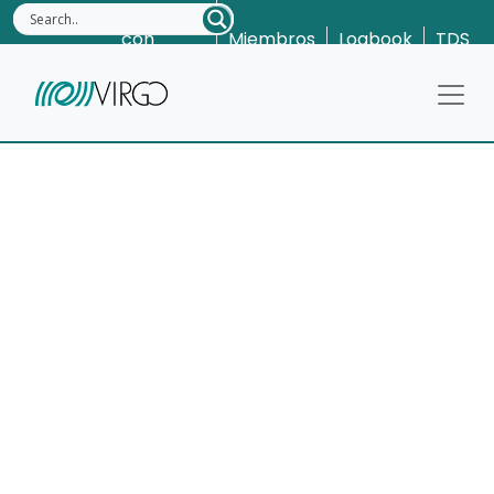
Contacta
con
Miembros
Logbook
TDS
nosotros